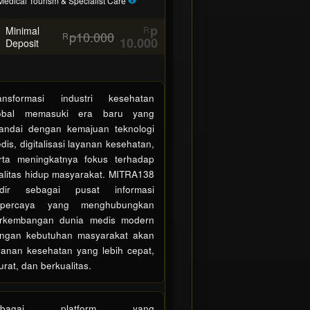
Medical Tourism & Specialist Care
oduct which end users
are not
charged for.
e total price includes the item price and a
p
Minimal
R
p10.000
R
yer fee.
10.000
Deposit
nse
ansformasi industri kesehatan
ls
obal memasuki era baru yang
tandai dengan kemajuan teknologi
dis, digitalisasi layanan kesehatan,
rta meningkatnya fokus terhadap
alitas hidup masyarakat. MITRA138
dir sebagai pusat informasi
rpercaya yang menghubungkan
rkembangan dunia medis modern
ngan kebutuhan masyarakat akan
yanan kesehatan yang lebih cepat,
urat, dan berkualitas.
ebagai platform yang