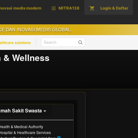
inovasi medis modern
MITRA138
Login & Daftar
VASI MEDIS GLOBAL.
Search
althcare solutions
MITRA138
n & Wellness
mah Sakit Swasta
88
formasi healthcare
$
Included:
Health & Medical Authority
cellence
SELECTED
Included:
Hospital & Healthcare Services
e, by you or one client, in a single end
Included: