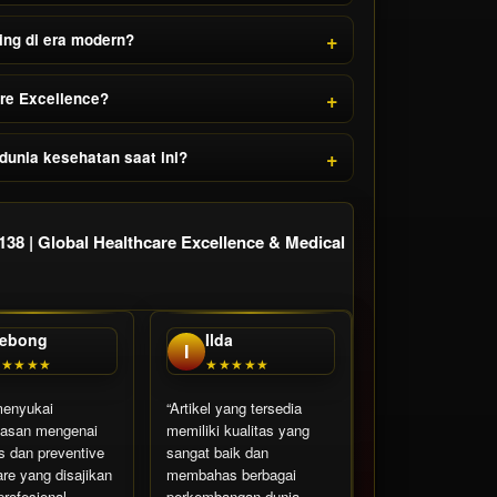
ing di era modern?
re Excellence?
unia kesehatan saat ini?
8 | Global Healthcare Excellence & Medical
ebong
Ilda
I
★★★★★
★★★★★
menyukai
“Artikel yang tersedia
asan mengenai
memiliki kualitas yang
s dan preventive
sangat baik dan
are yang disajikan
membahas berbagai
profesional.
perkembangan dunia