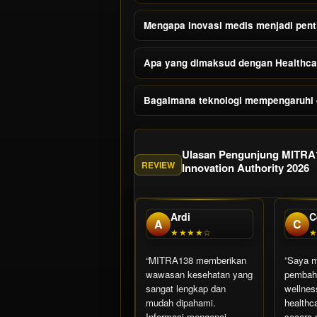
Mengapa inovasi medis menjadi pent
Apa yang dimaksud dengan Healthca
Bagaimana teknologi mempengaruhi d
Ulasan Pengunjung MITRA13
REVIEW
Innovation Authority 2026
Ardi
C
A
C
★★★★☆
“MITRA138 memberikan
”Saya 
wawasan kesehatan yang
pembah
sangat lengkap dan
wellnes
mudah dipahami.
healthc
Informasi mengenai
secara 