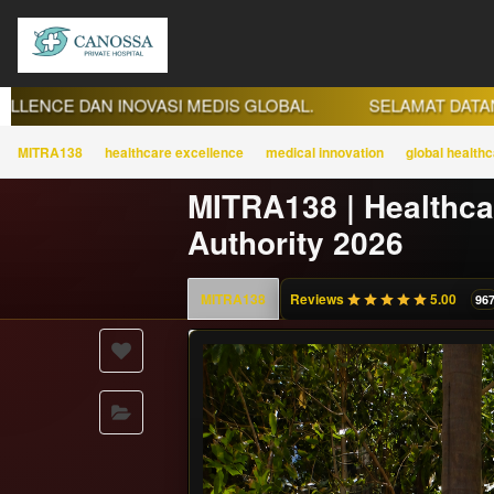
AN INOVASI MEDIS GLOBAL.
SELAMAT DATANG DI MITR
MITRA138
healthcare excellence
medical innovation
global health
MITRA138 | Healthca
Authority 2026
5.00
MITRA138
Reviews
5.00
96
stars