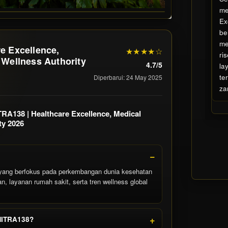
m
Ex
be
me
e Excellence,
★★★★☆
ri
 Wellness Authority
4.7/5
la
te
Diperbarui: 24 May 2025
za
A138 | Healthcare Excellence, Medical
ty 2026
yang berfokus pada perkembangan dunia kesehatan
n, layanan rumah sakit, serta tren wellness global
 MITRA138?