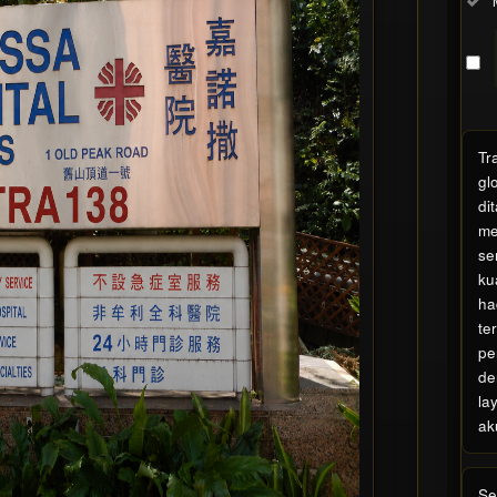
pr
Th
bu
View
lice
Tr
detai
gl
di
me
se
ku
ha
te
pe
de
la
ak
S