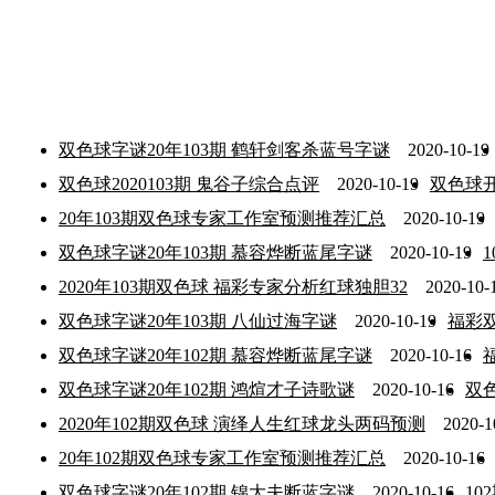
在江苏福彩快三玩法根据计划员提供的号码，在个位选择相同
号码，不中继续倍投。此为"3期计划"，是目前加奖江苏福彩
划与玩法。
双色球字谜20年103期 鹤轩剑客杀蓝号字谜
2020-10-19
双色球2020103期 鬼谷子综合点评
2020-10-19
双色球开
20年103期双色球专家工作室预测推荐汇总
2020-10-19
双色球字谜20年103期 慕容烨断蓝尾字谜
2020-10-19
2020年103期双色球 福彩专家分析红球独胆32
2020-10-
双色球字谜20年103期 八仙过海字谜
2020-10-19
福彩双
双色球字谜20年102期 慕容烨断蓝尾字谜
2020-10-16
双色球字谜20年102期 鸿煊才子诗歌谜
2020-10-16
双
2020年102期双色球 演绎人生红球龙头两码预测
2020-10
20年102期双色球专家工作室预测推荐汇总
2020-10-16
双色球字谜20年102期 锦大夫断蓝字谜
2020-10-16
1