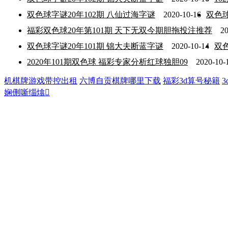
双色球字谜20年102期 八仙过海字谜
2020-10-16
双色球
福彩双色球20年第101期 天下无双今期胆拖投注推荐
202
双色球字谜20年101期 锦大夫断蓝字谜
2020-10-14
双色
2020年101期双色球 福彩专家分析红球独胆09
2020-10-
机棋牌游戏带控出租
六博自贡棋牌哪里下载
福彩3d算号秘籍
娴侀噺缁熻